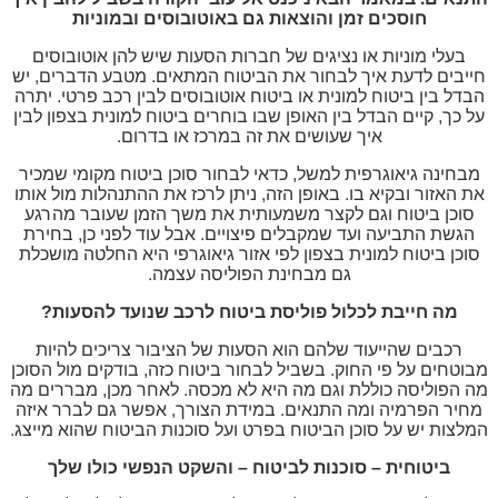
חוסכים זמן והוצאות גם באוטובוסים ובמוניות
בעלי מוניות או נציגים של חברות הסעות שיש להן אוטובוסים
חייבים לדעת איך לבחור את הביטוח המתאים. מטבע הדברים, יש
הבדל בין ביטוח למונית או ביטוח אוטובוסים לבין רכב פרטי. יתרה
על כך, קיים הבדל בין האופן שבו בוחרים ביטוח למונית בצפון לבין
איך שעושים את זה במרכז או בדרום.
מבחינה גיאוגרפית למשל, כדאי לבחור סוכן ביטוח מקומי שמכיר
את האזור ובקיא בו. באופן הזה, ניתן לרכז את ההתנהלות מול אותו
סוכן ביטוח וגם לקצר משמעותית את משך הזמן שעובר מהרגע
הגשת התביעה ועד שמקבלים פיצויים. אבל עוד לפני כן, בחירת
סוכן ביטוח למונית בצפון לפי אזור גיאוגרפי היא החלטה מושכלת
גם מבחינת הפוליסה עצמה.
מה חייבת לכלול פוליסת ביטוח לרכב שנועד להסעות?
רכבים שהייעוד שלהם הוא הסעות של הציבור צריכים להיות
מבוטחים על פי החוק. בשביל לבחור ביטוח כזה, בודקים מול הסוכן
מה הפוליסה כוללת וגם מה היא לא מכסה. לאחר מכן, מבררים מה
מחיר הפרמיה ומה התנאים. במידת הצורך, אפשר גם לברר איזה
המלצות יש על סוכן הביטוח בפרט ועל סוכנות הביטוח שהוא מייצג.
ביטוחית – סוכנות לביטוח
– והשקט הנפשי כולו שלך