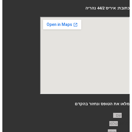
כתובת: איריס 44/2 נהריה
מלאו את הטופס ונחזור בהקדם
שם
טלפון
אימייל